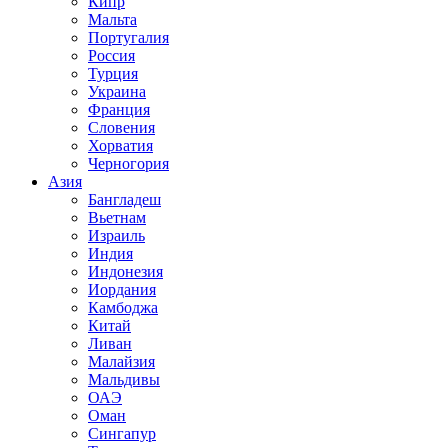
Кипр
Мальта
Португалия
Россия
Турция
Украина
Франция
Словения
Хорватия
Черногория
Азия
Бангладеш
Вьетнам
Израиль
Индия
Индонезия
Иордания
Камбоджа
Китай
Ливан
Малайзия
Мальдивы
ОАЭ
Оман
Сингапур