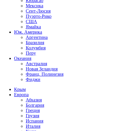
Кюрасао
Мексика
Сент-Люсия
Пуэрто-Рико
США
Ямайка
Юж. Америка
Аргентина
Бразилия
Колумбия
Перу
Океания
Австралия
Новая Зеландия
Франц. Полинезия
Фиджи
Крым
Европа
Абхазия
Болгария
Греция
Грузия
Испания
Италия