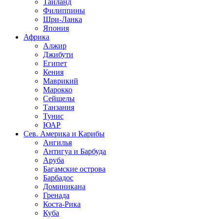
Таиланд
Филиппины
Шри-Ланка
Япония
Африка
Алжир
Джибути
Египет
Кения
Маврикий
Марокко
Сейшелы
Танзания
Тунис
ЮАР
Сев. Америка и Карибы
Ангилья
Антигуа и Барбуда
Аруба
Багамские острова
Барбадос
Доминикана
Гренада
Коста-Рика
Куба