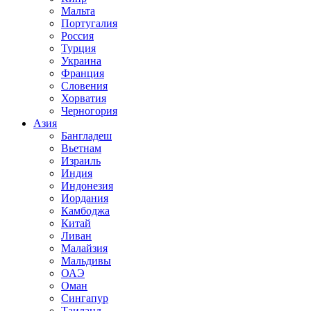
Мальта
Португалия
Россия
Турция
Украина
Франция
Словения
Хорватия
Черногория
Азия
Бангладеш
Вьетнам
Израиль
Индия
Индонезия
Иордания
Камбоджа
Китай
Ливан
Малайзия
Мальдивы
ОАЭ
Оман
Сингапур
Таиланд