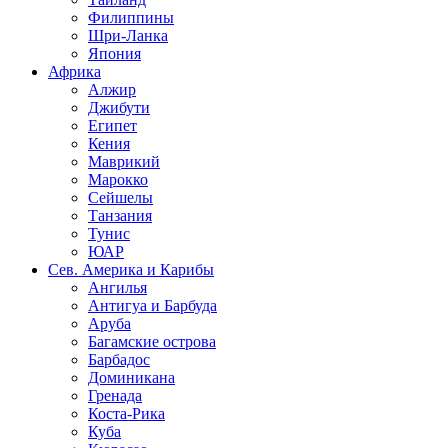
Филиппины
Шри-Ланка
Япония
Африка
Алжир
Джибути
Египет
Кения
Маврикий
Марокко
Сейшелы
Танзания
Тунис
ЮАР
Сев. Америка и Карибы
Ангилья
Антигуа и Барбуда
Аруба
Багамские острова
Барбадос
Доминикана
Гренада
Коста-Рика
Куба