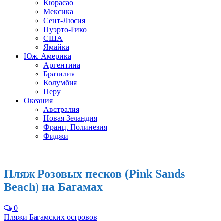
Кюрасао
Мексика
Сент-Люсия
Пуэрто-Рико
США
Ямайка
Юж. Америка
Аргентина
Бразилия
Колумбия
Перу
Океания
Австралия
Новая Зеландия
Франц. Полинезия
Фиджи
Пляж Розовых песков (Pink Sands
Beach) на Багамах
0
Пляжи Багамских островов