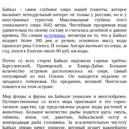
Байкал – самое глубокое озеро нашей планеты, которое
вызывает неподдельный интерес не только у россиян, но и у
иностранных туристов. Максимальная глубина этого
уникального озера 1642 метра. Чистейшая прозрачная вода
удивительна по своему составу и считалась целебной в давние
времена. По словам
источника
, несмотря на то, что в Байкал
впадает более 300 рек и ручьев, основную массу воды
приносит река Селенга. И только Ангара вытекает из озера, за
год, унося к Енисею около 60 куб. км воды.
Почти со всех сторон Байкал окружили горные хребты:
Баргузинский, Приморский, и Хамар-Дабан. Большое
количество островов расположилось на озере, самый
популярный из них Ольхон. Он находится недалеко от
западного побережья. По преданию, великий Чингисхан
покоится на этом острове.
Мир флоры и фауны на Байкале уникален и многообразен.
Путешественники со всего мира приезжают в это горно-
таежное царство, где представлены редкие виды растений и
животных. Большое количество рыбы водится здесь: омуль,
таймень, ленок, сиг, даватчан, байкальский осетр и
живородящая рыба голомянка. За исключительную чистоту
Байкал обязан рачку эпишуре, который играет важнейшую