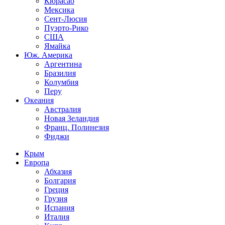
Кюрасао
Мексика
Сент-Люсия
Пуэрто-Рико
США
Ямайка
Юж. Америка
Аргентина
Бразилия
Колумбия
Перу
Океания
Австралия
Новая Зеландия
Франц. Полинезия
Фиджи
Крым
Европа
Абхазия
Болгария
Греция
Грузия
Испания
Италия