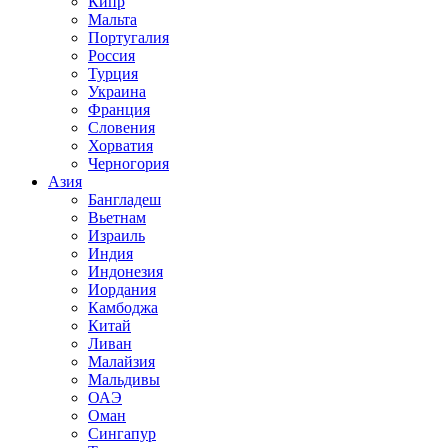
Кипр
Мальта
Португалия
Россия
Турция
Украина
Франция
Словения
Хорватия
Черногория
Азия
Бангладеш
Вьетнам
Израиль
Индия
Индонезия
Иордания
Камбоджа
Китай
Ливан
Малайзия
Мальдивы
ОАЭ
Оман
Сингапур