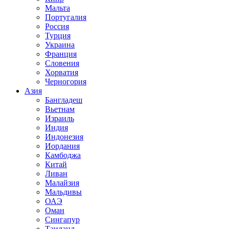
Мальта
Португалия
Россия
Турция
Украина
Франция
Словения
Хорватия
Черногория
Азия
Бангладеш
Вьетнам
Израиль
Индия
Индонезия
Иордания
Камбоджа
Китай
Ливан
Малайзия
Мальдивы
ОАЭ
Оман
Сингапур
Таиланд