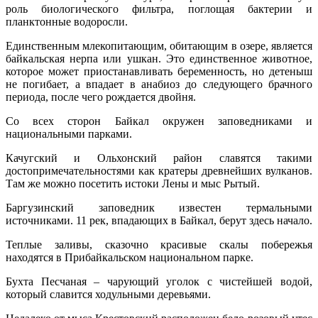
роль биологического фильтра, поглощая бактерии и
планктонные водоросли.
Единственным млекопитающим, обитающим в озере, является
байкальская нерпа или ушкан. Это единственное животное,
которое может приостанавливать беременность, но детеныш
не погибает, а впадает в анабиоз до следующего брачного
периода, после чего рождается двойня.
Со всех сторон Байкал окружен заповедниками и
национальными парками.
Качугский и Ольхонский район славятся такими
достопримечательностями как кратеры древнейших вулканов.
Там же можно посетить истоки Лены и мыс Рытый.
Баргузинский заповедник известен термальными
источниками. 11 рек, впадающих в Байкал, берут здесь начало.
Теплые заливы, сказочно красивые скалы побережья
находятся в Прибайкальском национальном парке.
Бухта Песчаная – чарующий уголок с чистейшей водой,
который славится ходульными деревьями.