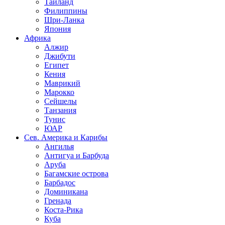
Таиланд
Филиппины
Шри-Ланка
Япония
Африка
Алжир
Джибути
Египет
Кения
Маврикий
Марокко
Сейшелы
Танзания
Тунис
ЮАР
Сев. Америка и Карибы
Ангилья
Антигуа и Барбуда
Аруба
Багамские острова
Барбадос
Доминикана
Гренада
Коста-Рика
Куба