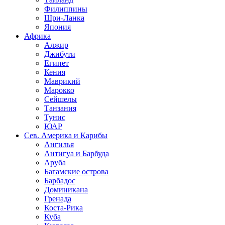
Филиппины
Шри-Ланка
Япония
Африка
Алжир
Джибути
Египет
Кения
Маврикий
Марокко
Сейшелы
Танзания
Тунис
ЮАР
Сев. Америка и Карибы
Ангилья
Антигуа и Барбуда
Аруба
Багамские острова
Барбадос
Доминикана
Гренада
Коста-Рика
Куба