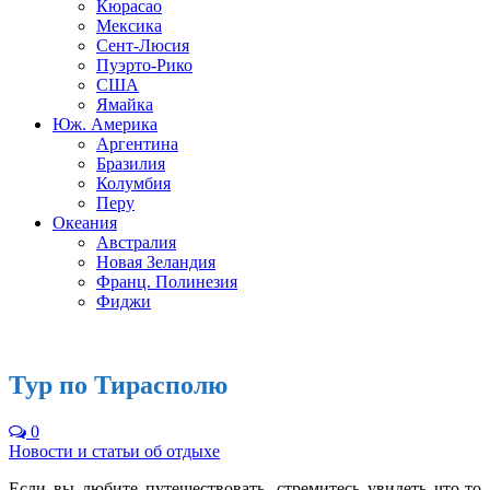
Кюрасао
Мексика
Сент-Люсия
Пуэрто-Рико
США
Ямайка
Юж. Америка
Аргентина
Бразилия
Колумбия
Перу
Океания
Австралия
Новая Зеландия
Франц. Полинезия
Фиджи
Тур по Тирасполю
0
Новости и статьи об отдыхе
Если вы любите путешествовать, стремитесь увидеть что-то