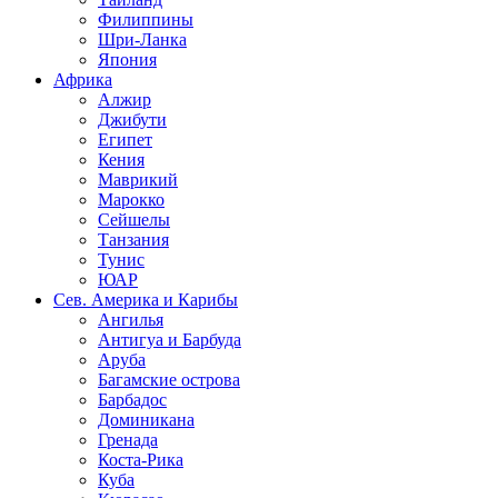
Филиппины
Шри-Ланка
Япония
Африка
Алжир
Джибути
Египет
Кения
Маврикий
Марокко
Сейшелы
Танзания
Тунис
ЮАР
Сев. Америка и Карибы
Ангилья
Антигуа и Барбуда
Аруба
Багамские острова
Барбадос
Доминикана
Гренада
Коста-Рика
Куба