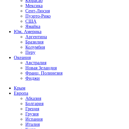
Кюрасао
Мексика
Сент-Люсия
Пуэрто-Рико
США
Ямайка
Юж. Америка
Аргентина
Бразилия
Колумбия
Перу
Океания
Австралия
Новая Зеландия
Франц. Полинезия
Фиджи
Крым
Европа
Абхазия
Болгария
Греция
Грузия
Испания
Италия