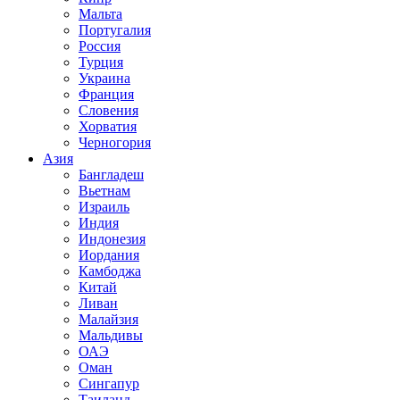
Мальта
Португалия
Россия
Турция
Украина
Франция
Словения
Хорватия
Черногория
Азия
Бангладеш
Вьетнам
Израиль
Индия
Индонезия
Иордания
Камбоджа
Китай
Ливан
Малайзия
Мальдивы
ОАЭ
Оман
Сингапур
Таиланд