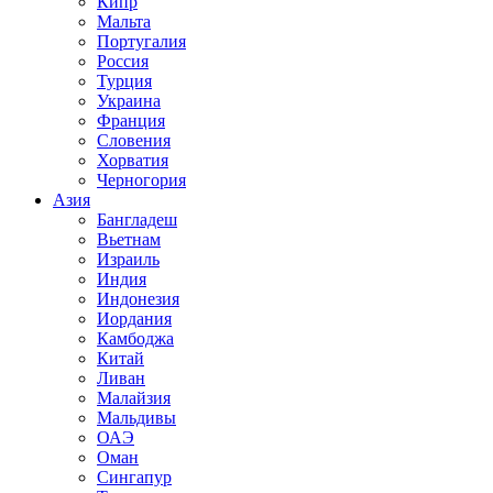
Кипр
Мальта
Португалия
Россия
Турция
Украина
Франция
Словения
Хорватия
Черногория
Азия
Бангладеш
Вьетнам
Израиль
Индия
Индонезия
Иордания
Камбоджа
Китай
Ливан
Малайзия
Мальдивы
ОАЭ
Оман
Сингапур