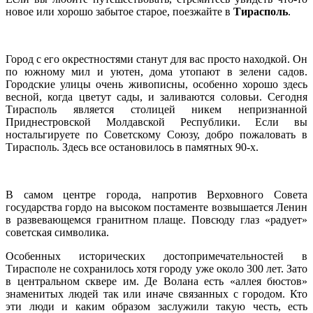
новое или хорошо забытое старое, поезжайте в
Тирасполь
.
Город с его окрестностями станут для вас просто находкой. Он
по южному мил и уютен, дома утопают в зелени садов.
Городские улицы очень живописны, особенно хорошо здесь
весной, когда цветут сады, и заливаются соловьи. Сегодня
Тирасполь является столицей никем непризнанной
Приднестровской Молдавской Республики. Если вы
ностальгируете по Советскому Союзу, добро пожаловать в
Тирасполь. Здесь все остановилось в памятных 90-х.
В самом центре города, напротив Верховного Совета
государства гордо на высоком постаменте возвышается Ленин
в развевающемся гранитном плаще. Повсюду глаз «радует»
советская символика.
Особенных исторических достопримечательностей в
Тирасполе не сохранилось хотя городу уже около 300 лет. Зато
в центральном сквере им. Де Волана есть «аллея бюстов»
знаменитых людей так или иначе связанных с городом. Кто
эти люди и каким образом заслужили такую честь, есть