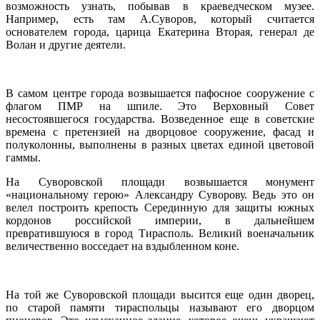
возможность узнать, побывав в краеведческом музее.
Например, есть там А.Суворов, который считается
основателем города, царица Екатерина Вторая, генерал де
Волан и другие деятели.
В самом центре города возвышается пафосное сооружение с
флагом ПМР на шпиле. Это Верховный Совет
несостоявшегося государства. Возведенное еще в советские
времена с претензией на дворцовое сооружение, фасад и
полуколонны, выполнены в разных цветах единой цветовой
гаммы.
На Суворовской площади возвышается монумент
«национальному герою» Александру Суворову. Ведь это он
велел построить крепость Серединную для защиты южных
кордонов российской империи, в дальнейшем
превратившуюся в город Тирасполь. Великий военачальник
величественно восседает на вздыбленном коне.
На той же Суворовской площади высится еще один дворец,
по старой памяти тираспольцы называют его дворцом