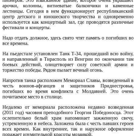
пионеров. Это изысканное здание, которое очень украшают
арочки, колонны, витиеватые балкончики и каменные
лестницы. Сегодня в нем функционирует республиканский
центр детского и юношеского творчества и одновременно
используется как концертный зал, где проводятся различные
фестивали и концерты.
Надо отдать должное, здесь свято чтят память о погибших во
все времена.
На пьедестале установлен Танк Т-34, прошедший всю войну,
и направленный в Тирасполь из Венгрии по окончании там
боевых действий, олицетворяет силу советской армии и
торжество победы. Рядом пылает вечный огонь.
Напротив танка расположен Мемориал Славы, возведенный в
честь воинов-афганцев и защитников Приднестровья,
погибших во время конфликта с Молдавией. Это очень
почитаемое место в столице.
Недалеко от мемориала расположена недавно возведенная
(2011 год) часовня преподобного Георгия Победоносца. Этот
ослепительно белый храм напоминает зажженную свечу,
устремленную в небеса. Заложена была с честь павших героев
всех времен. Как внутреннее, так и наружное оформление
поражает изумительной красоты мозаикой.