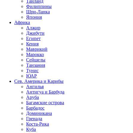
Таиланд
Филиппины
Шри-Ланка
Япония
Африка
Алжир
Джибути
Египет
Кения
Маврикий
Марокко
Сейшелы
Танзания
Тунис
ЮАР
Сев. Америка и Карибы
Ангилья
Антигуа и Барбуда
Аруба
Багамские острова
Барбадос
Доминикана
Гренада
Коста-Рика
Куба