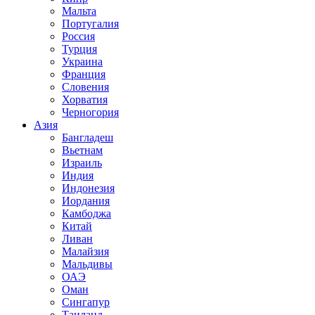
Мальта
Португалия
Россия
Турция
Украина
Франция
Словения
Хорватия
Черногория
Азия
Бангладеш
Вьетнам
Израиль
Индия
Индонезия
Иордания
Камбоджа
Китай
Ливан
Малайзия
Мальдивы
ОАЭ
Оман
Сингапур
Таиланд