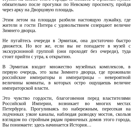
обязательно после прогулки по Невскому проспекту, пройдя
через арку на Дворцовую площадь.
Этим летом на площади разбили настоящую лужайку, где
жители и гости Питера с удовольствием созерцают величие
Зимнего дворца.
Не пугайтесь очереди в Эрмитаж, она достаточно быстро
движется. Но все же, если вы не попадаете в музей с
экскурсионной группой (они проходят без очереди), туда
стоит прийти с утра, к открытию.
В Эрмитаж входит множество музейных комплексов, в
первую очередь, это залы Зимнего дворца, где проживали
российские императоры и императрицы – невероятной
величины комнаты, в которых остро ощущаешь величие
императорской власти.
Это чувство гордости, благоговения перед властителями
Российской Империи, возникает во многих местах
Петербурга. Прогуливаясь по набережным, пересекая на
лодчонках узкие каналы, наблюдая разводку мостов, скользя
взглядом по стройным рядам пряничных домов этого города,
Вы понимаете: здесь начинается История…