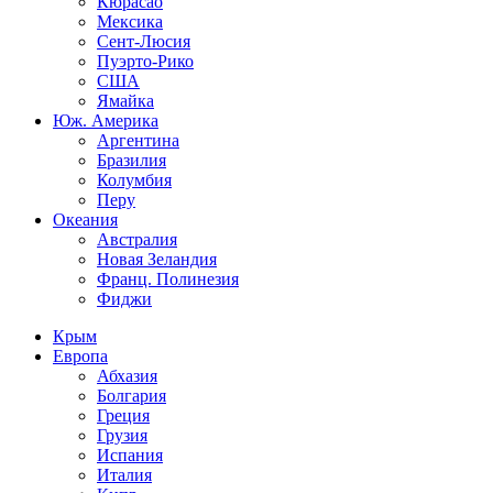
Кюрасао
Мексика
Сент-Люсия
Пуэрто-Рико
США
Ямайка
Юж. Америка
Аргентина
Бразилия
Колумбия
Перу
Океания
Австралия
Новая Зеландия
Франц. Полинезия
Фиджи
Крым
Европа
Абхазия
Болгария
Греция
Грузия
Испания
Италия