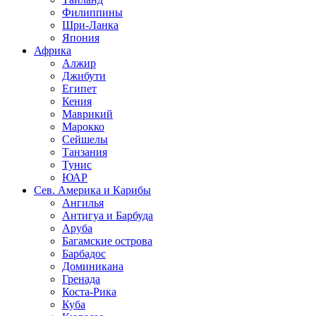
Филиппины
Шри-Ланка
Япония
Африка
Алжир
Джибути
Египет
Кения
Маврикий
Марокко
Сейшелы
Танзания
Тунис
ЮАР
Сев. Америка и Карибы
Ангилья
Антигуа и Барбуда
Аруба
Багамские острова
Барбадос
Доминикана
Гренада
Коста-Рика
Куба