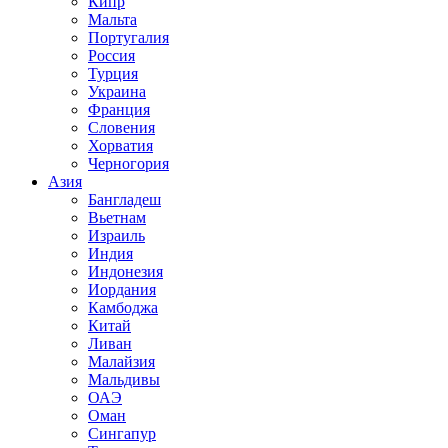
Кипр
Мальта
Португалия
Россия
Турция
Украина
Франция
Словения
Хорватия
Черногория
Азия
Бангладеш
Вьетнам
Израиль
Индия
Индонезия
Иордания
Камбоджа
Китай
Ливан
Малайзия
Мальдивы
ОАЭ
Оман
Сингапур