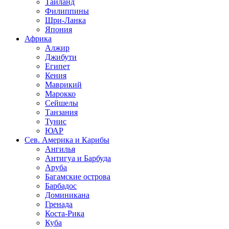
Таиланд
Филиппины
Шри-Ланка
Япония
Африка
Алжир
Джибути
Египет
Кения
Маврикий
Марокко
Сейшелы
Танзания
Тунис
ЮАР
Сев. Америка и Карибы
Ангилья
Антигуа и Барбуда
Аруба
Багамские острова
Барбадос
Доминикана
Гренада
Коста-Рика
Куба