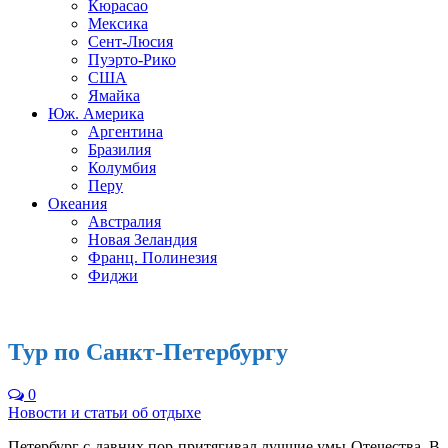
Кюрасао
Мексика
Сент-Люсия
Пуэрто-Рико
США
Ямайка
Юж. Америка
Аргентина
Бразилия
Колумбия
Перу
Океания
Австралия
Новая Зеландия
Франц. Полинезия
Фиджи
Тур по Санкт-Петербургу
0
Новости и статьи об отдыхе
Петербург с давних пор притягивал лучшие умы Отечества. В