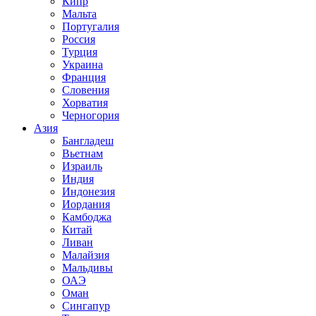
Кипр
Мальта
Португалия
Россия
Турция
Украина
Франция
Словения
Хорватия
Черногория
Азия
Бангладеш
Вьетнам
Израиль
Индия
Индонезия
Иордания
Камбоджа
Китай
Ливан
Малайзия
Мальдивы
ОАЭ
Оман
Сингапур