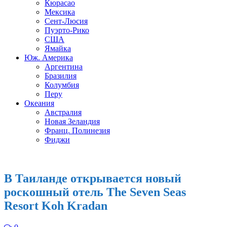
Кюрасао
Мексика
Сент-Люсия
Пуэрто-Рико
США
Ямайка
Юж. Америка
Аргентина
Бразилия
Колумбия
Перу
Океания
Австралия
Новая Зеландия
Франц. Полинезия
Фиджи
В Таиланде открывается новый
роскошный отель The Seven Seas
Resort Koh Kradan