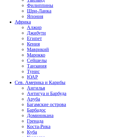
Филиппины
Шри-Ланка
Япония
Африка
Алжир
Джибути
Египет
Кения
Маврикий
Марокко
Сейшелы
Танзания
Тунис
ЮАР
Сев. Америка и Карибы
Ангилья
Антигуа и Барбуда
Аруба
Багамские острова
Барбадос
Доминикана
Гренада
Коста-Рика
Куба