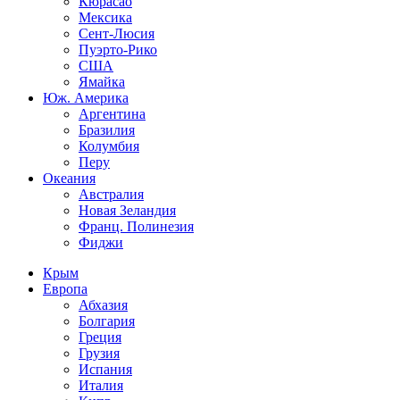
Кюрасао
Мексика
Сент-Люсия
Пуэрто-Рико
США
Ямайка
Юж. Америка
Аргентина
Бразилия
Колумбия
Перу
Океания
Австралия
Новая Зеландия
Франц. Полинезия
Фиджи
Крым
Европа
Абхазия
Болгария
Греция
Грузия
Испания
Италия