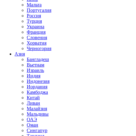
Мальта
Португалия
Россия
Турция
Украина
Франция
Словения
Хорватия
Черногория
Азия
Бангладеш
Вьетнам
Израиль
Индия
Индонезия
Иордания
Камбоджа
Китай
Ливан
Малайзия
Мальдивы
ОАЭ
Оман
Сингапур
Таиланд