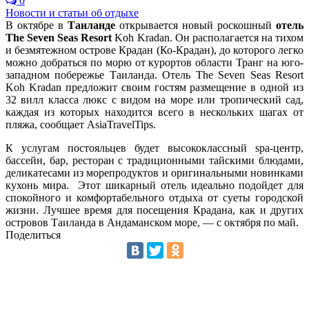
0
Новости и статьи об отдыхе
В октябре в
Таиланде
открывается новый роскошный
отель
The Seven Seas Resort
Koh Kradan. Он располагается на тихом
и безмятежном острове Крадан (Ко-Крадан), до которого легко
можно добраться по морю от курортов области Транг на юго-
западном побережье Таиланда. Отель The Seven Seas Resort
Koh Kradan предложит своим гостям размещение в одной из
32 вилл класса люкс с видом на море или тропический сад,
каждая из которых находится всего в нескольких шагах от
пляжа, сообщает AsiaTravelTips.
К услугам постояльцев будет высококлассный spa-центр,
бассейн, бар, ресторан с традиционными тайскими блюдами,
деликатесами из морепродуктов и оригинальными новинками
кухонь мира. Этот шикарный отель идеально подойдет для
спокойного и комфортабельного отдыха от суеты городской
жизни. Лучшее время для посещения Крадана, как и других
островов Таиланда в Андаманском море, — с октября по май.
Поделиться