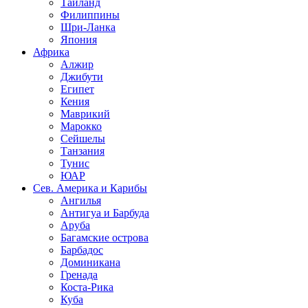
Таиланд
Филиппины
Шри-Ланка
Япония
Африка
Алжир
Джибути
Египет
Кения
Маврикий
Марокко
Сейшелы
Танзания
Тунис
ЮАР
Сев. Америка и Карибы
Ангилья
Антигуа и Барбуда
Аруба
Багамские острова
Барбадос
Доминикана
Гренада
Коста-Рика
Куба