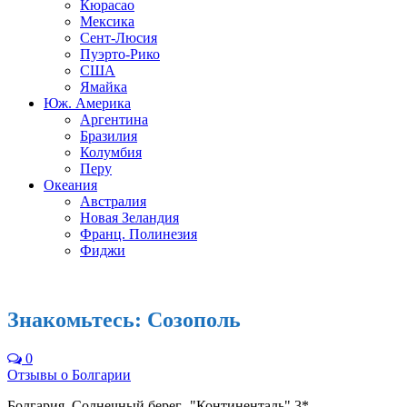
Кюрасао
Мексика
Сент-Люсия
Пуэрто-Рико
США
Ямайка
Юж. Америка
Аргентина
Бразилия
Колумбия
Перу
Океания
Австралия
Новая Зеландия
Франц. Полинезия
Фиджи
Знакомьтесь: Созополь
0
Отзывы о Болгарии
Болгария, Солнечный берег -"Континенталь" 3*.