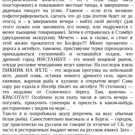
поосторожнее) и показывают местные танцы, в завершении –
дяденька танцует на углях. Главное – если есть желание
пофотографироваться, сделать это до еды (потом будет не до
этого), и – в завершении вечера – найти свой автобус (для
этого нужно или запомнить его номер, или подружится с
менее пьющими товарищами). Затем я отправилась в Стамбул
(двухдневная экскурсия). Мечети – как в сказке, и стоит в
этой жизни прокатится по Босфору!!! Менее прозаично –
дорога в автобусе, таможни, приставучие турки (приходилось
прикидываться глухонемой) и оставшийся осадок, что
древний город ИНСТАНБУЛ – это некий вещевой рынок,
откуда россияне чемоданами везут шмотье. На последок взяла
ПИКНИК НА ЯХТЕ – это морская прогулка на небольшой
яхте, дикий пляж, останки некоего древнего села, заросли
ежевики, жареная рыба и купание в открытом море! Сама
пару раз ездила в Несебр (билет на автобусе 70 стотинок) —
это недалеко от Солнечного берега. Там, конечно –
КРАСОТА!!! Особенно если ехать часов в шесть вечера –
погулять, прикупить сувениры и присесть в каком-нибудь
ресторанчике с видом на море…
Там-то я и попробовала акулу (впрочем, на вкус обычная
белая рыба). Самостоятельно выезжала и в Бургас – городок,
где практически на русском не говорят (в отличие от СБ, где
часто в ресторанчиках выдают меню на русском языке). Зато –