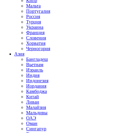
Кипр
Мальта
Португалия
Россия
Турция
Украина
Франция
Словения
Хорватия
Черногория
Азия
Бангладеш
Вьетнам
Израиль
Индия
Индонезия
Иордания
Камбоджа
Китай
Ливан
Малайзия
Мальдивы
ОАЭ
Оман
Сингапур