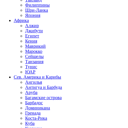
Филиппины
Шри-Ланка
Япония
Африка
Алжир
Джибути
Египет
Кения
Маврикий
Марокко
Сейшелы
Танзания
Тунис
ЮАР
Сев. Америка и Карибы
Ангилья
Антигуа и Барбуда
Аруба
Багамские острова
Барбадос
Доминикана
Гренада
Коста-Рика
Куба