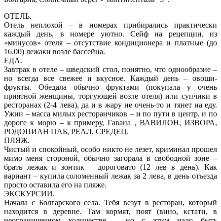
ОТЕЛЬ.
Отель неплохой – в номерах прибирались практически
каждый день, в номере уютно. Сейф на рецепции, из
«минусов» отеля – отсутствие кондиционера и платные (до
16.00) лежаки возле бассейна.
ЕДА.
Завтрак в отеле – шведский стол, понятно, что однообразие –
но всегда все свежее и вкусное. Каждый день – овощи-
фрукты. Обедала обычно фруктами (покупала у очень
приятной женщины, торгующей возле отеля) или супчики в
ресторанах (2-4 лева), да и в жару не очень-то и тянет на еду.
Ужин – масса милых ресторанчиков – и по пути в центр, и по
дороге к морю – к примеру, Гавана , ВАВИЛОН, ИЗВОРА,
РОДОПИАН ПАБ, РЕАЛ, СРЕДЕЦ.
ПЛЯЖ.
Чистый и спокойный, особо никто не лезет, криминал прошел
мимо меня стороной, обычно загорала в свободной зоне –
брать лежак и зонтик – дороговато (12 лев в день). Как
вариант – купила соломенный лежак за 2 лева, в день отъезда
просто оставила его на пляже.
ЭКСКУРСИИ.
Начала с Болгарского села. Тебя везут в ресторан, который
находится в деревне. Там кормят, поят (вино, кстати, в
неограниченном количестве – но с этим надо быть