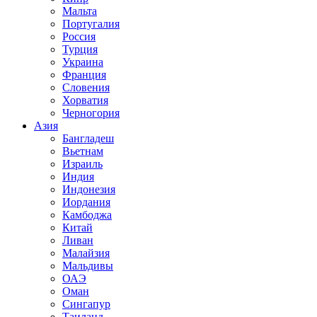
Мальта
Португалия
Россия
Турция
Украина
Франция
Словения
Хорватия
Черногория
Азия
Бангладеш
Вьетнам
Израиль
Индия
Индонезия
Иордания
Камбоджа
Китай
Ливан
Малайзия
Мальдивы
ОАЭ
Оман
Сингапур
Таиланд