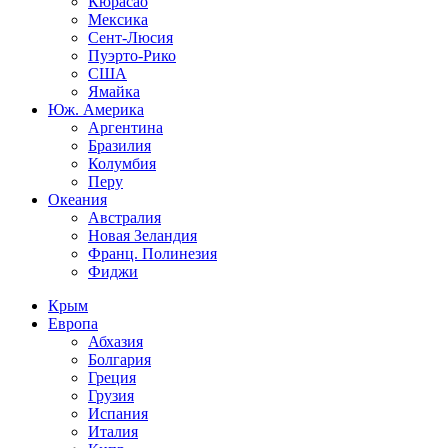
Кюрасао
Мексика
Сент-Люсия
Пуэрто-Рико
США
Ямайка
Юж. Америка
Аргентина
Бразилия
Колумбия
Перу
Океания
Австралия
Новая Зеландия
Франц. Полинезия
Фиджи
Крым
Европа
Абхазия
Болгария
Греция
Грузия
Испания
Италия