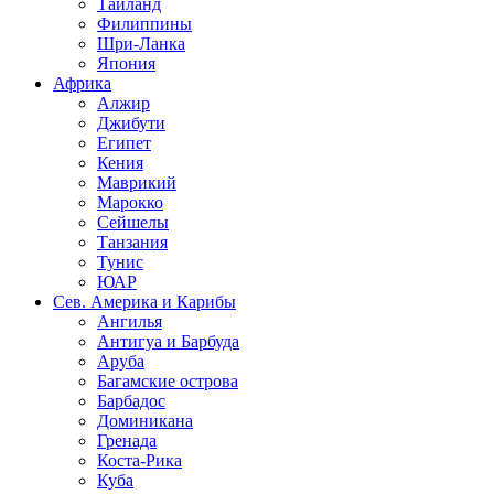
Таиланд
Филиппины
Шри-Ланка
Япония
Африка
Алжир
Джибути
Египет
Кения
Маврикий
Марокко
Сейшелы
Танзания
Тунис
ЮАР
Сев. Америка и Карибы
Ангилья
Антигуа и Барбуда
Аруба
Багамские острова
Барбадос
Доминикана
Гренада
Коста-Рика
Куба