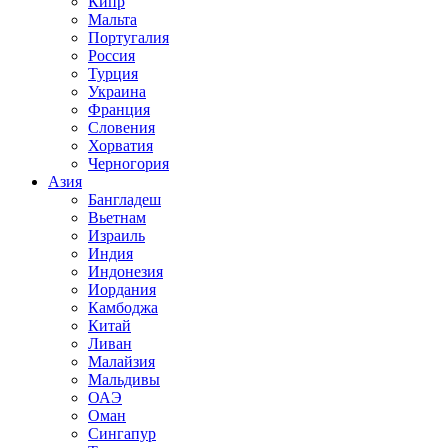
Кипр
Мальта
Португалия
Россия
Турция
Украина
Франция
Словения
Хорватия
Черногория
Азия
Бангладеш
Вьетнам
Израиль
Индия
Индонезия
Иордания
Камбоджа
Китай
Ливан
Малайзия
Мальдивы
ОАЭ
Оман
Сингапур