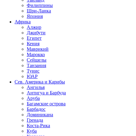
Филиппины
Шри-Ланка
Япония
Африка
Алжир
Джибути
Египет
Кения
Маврикий
Марокко
Сейшелы
Танзания
Тунис
ЮАР
Сев. Америка и Карибы
Ангилья
Антигуа и Барбуда
Аруба
Багамские острова
Барбадос
Доминикана
Гренада
Коста-Рика
Куба