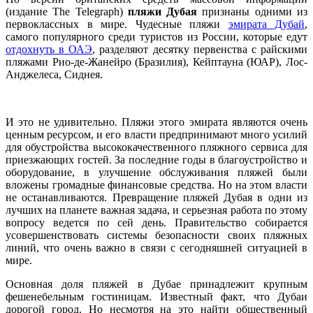
(издание The Telegraph)
пляжи Дубая
признаны одними из
первоклассных в мире. Чудесные пляжи
эмирата Дубай
,
самого популярного среди туристов из России, которые едут
отдохнуть в ОАЭ
, разделяют десятку первенства с райскими
пляжами Рио-де-Жанейро (Бразилия), Кейптауна (ЮАР), Лос-
Анджелеса, Сиднея.
И это не удивительно. Пляжи этого эмирата являются очень
ценным ресурсом, и его власти предпринимают много усилий
для обустройства высококачественного пляжного сервиса для
приезжающих гостей. За последние годы в благоустройство и
оборудование, в улучшение обслуживания пляжей были
вложены громадные финансовые средства. Но на этом власти
не останавливаются. Превращение пляжей Дубая в одни из
лучших на планете важная задача, и серьезная работа по этому
вопросу ведется по сей день. Правительство собирается
усовершенствовать системы безопасности своих пляжных
линий, что очень важно в связи с сегодняшней ситуацией в
мире.
Основная доля пляжей в Дубае принадлежит крупным
фешенебельным гостиницам. Известный факт, что Дубаи
дорогой город. Но несмотря на это найти общественный