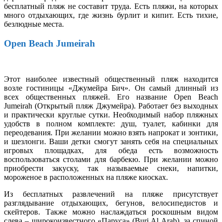
бесплатный пляж не составит труда. Есть пляжи, на которых
много отдыхающих, где жизнь бурлит и кипит. Есть тихие,
безлюдные места.
Open Beach Jumeirah
Этот наиболее известный общественный пляж находится
возле гостиницы «Джумейра Бич». Он самый длинный из
всех общественных пляжей. Его название Open Beach
Jumeirah (Открытый пляж Джумейра). Работает без выходных
и практически круглые сутки. Необходимый набор пляжных
удобств в полном комплекте: душ, туалет, кабинки для
переодевания. При желании можно взять напрокат и зонтики,
и шезлонги. Ваши детки смогут занять себя на специальных
игровых площадках, для обеда есть возможность
воспользоваться столами для барбекю. При желании можно
приобрести закуску, так называемые снеки, напитки,
мороженое в расположенных на пляже киосках.
Из бесплатных развлечений на пляже присутствует
разглядывание отдыхающих, бегунов, велосипедистов и
скейтеров. Также можно наслаждаться роскошным видом
слева – широкоизвестного «Паруса» (Burj Al Arab), за спиной