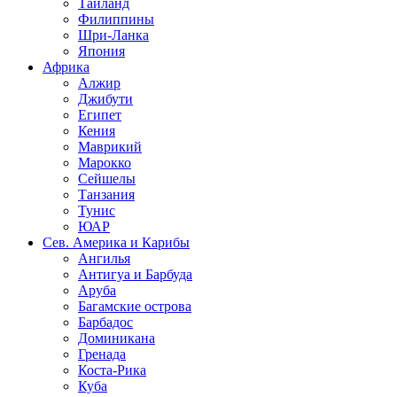
Таиланд
Филиппины
Шри-Ланка
Япония
Африка
Алжир
Джибути
Египет
Кения
Маврикий
Марокко
Сейшелы
Танзания
Тунис
ЮАР
Сев. Америка и Карибы
Ангилья
Антигуа и Барбуда
Аруба
Багамские острова
Барбадос
Доминикана
Гренада
Коста-Рика
Куба