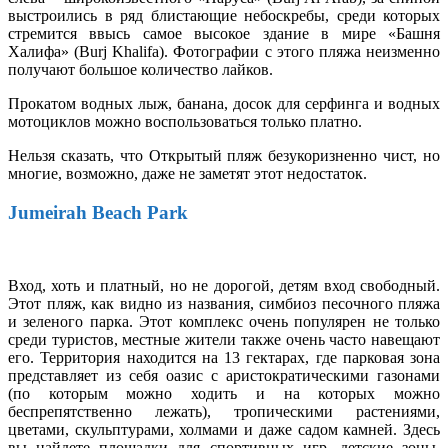
выстроились в ряд блистающие небоскребы, среди которых
стремится ввысь самое высокое здание в мире «Башня
Халифа» (Burj Khalifa). Фотографии с этого пляжа неизменно
получают большое количество лайков.
Прокатом водных лыж, банана, досок для серфинга и водных
мотоциклов можно воспользоваться только платно.
Нельзя сказать, что Открытый пляж безукоризненно чист, но
многие, возможно, даже не заметят этот недостаток.
Jumeirah Beach Park
Вход, хоть и платный, но не дорогой, детям вход свободный.
Этот пляж, как видно из названия, симбиоз песочного пляжа
и зеленого парка. Этот комплекс очень популярен не только
среди туристов, местные жители также очень часто навещают
его. Территория находится на 13 гектарах, где парковая зона
представляет из себя оазис с аристократическими газонами
(по которым можно ходить и на которых можно
беспрепятственно лежать), тропическими растениями,
цветами, скульптурами, холмами и даже садом камней. Здесь
вы найдете площадки для спортивных игр, детские зоны,