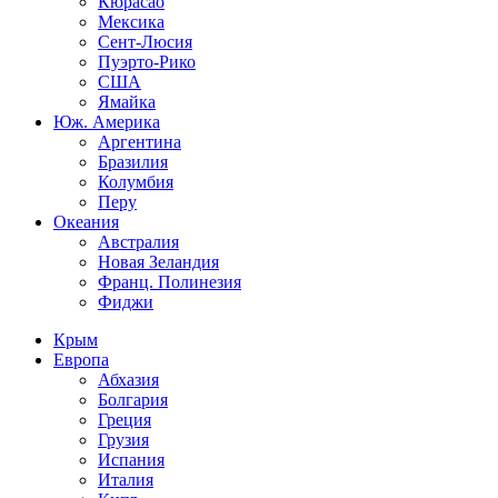
Кюрасао
Мексика
Сент-Люсия
Пуэрто-Рико
США
Ямайка
Юж. Америка
Аргентина
Бразилия
Колумбия
Перу
Океания
Австралия
Новая Зеландия
Франц. Полинезия
Фиджи
Крым
Европа
Абхазия
Болгария
Греция
Грузия
Испания
Италия