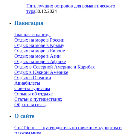
Пять лучших островов для романтического
тура
30.12.2024
Навигация
Главная страница
Отдых на море в России
Отдых на море в Крыму
Отдых на море в Европе
Отдых на море в Азии
Отдых на море в Африке
Отдых в Северной Америке и Карибах
Отдых в Южной Америке
Отдых в Океании
Авиабилеты
Советы туристам
Отзывы об отдыхе
Статьи о путешествиях
Обратная связь
О сайте
Go2Trip.ru — путеводитель по пляжным курортам и
пляжам мира
.