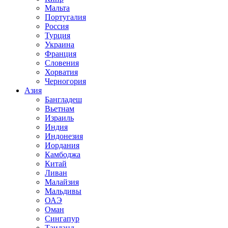
Мальта
Португалия
Россия
Турция
Украина
Франция
Словения
Хорватия
Черногория
Азия
Бангладеш
Вьетнам
Израиль
Индия
Индонезия
Иордания
Камбоджа
Китай
Ливан
Малайзия
Мальдивы
ОАЭ
Оман
Сингапур
Таиланд