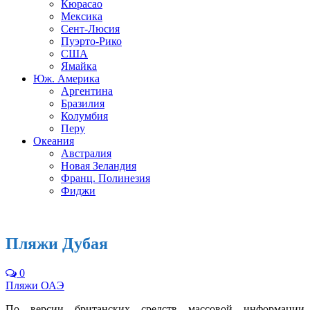
Кюрасао
Мексика
Сент-Люсия
Пуэрто-Рико
США
Ямайка
Юж. Америка
Аргентина
Бразилия
Колумбия
Перу
Океания
Австралия
Новая Зеландия
Франц. Полинезия
Фиджи
Пляжи Дубая
0
Пляжи ОАЭ
По версии британских средств массовой информации