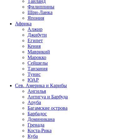
Таиланд
Филиппины
Шри-Ланка
Япония
Африка
Алжир
Джибути
Египет
Кения
Маврикий
Марокко
Сейшелы
Танзания
Тунис
ЮАР
Сев. Америка и Карибы
Ангилья
Антигуа и Барбуда
Аруба
Багамские острова
Барбадос
Доминикана
Гренада
Коста-Рика
Куба