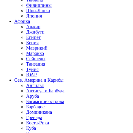
Филиппины
Шри-Ланка
Япония
Африка
Алжир
Джибути
Египет
Кения
Маврикий
Марокко
Сейшелы
Танзания
Тунис
ЮАР
Сев. Америка и Карибы
Ангилья
Антигуа и Барбуда
Аруба
Багамские острова
Барбадос
Доминикана
Гренада
Коста-Рика
Куба