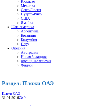
Кюрасао
Мексика
Сент-Люсия
Пуэрто-Рико
США
Ямайка
Юж. Америка
Аргентина
Бразилия
Колумбия
Перу
Океания
Австралия
Новая Зеландия
Франц. Полинезия
Фиджи
Раздел:
Пляжи ОАЭ
Пляжи ОАЭ
31.01.2016
0