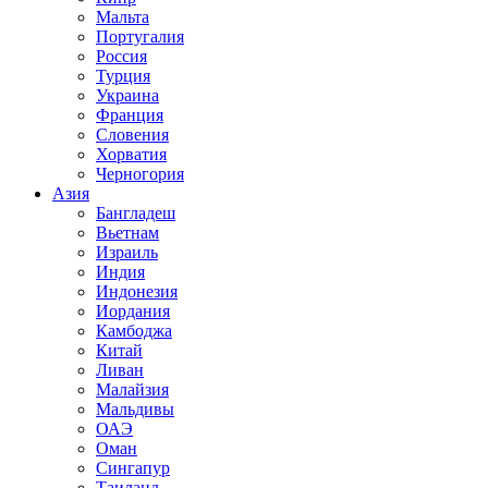
Мальта
Португалия
Россия
Турция
Украина
Франция
Словения
Хорватия
Черногория
Азия
Бангладеш
Вьетнам
Израиль
Индия
Индонезия
Иордания
Камбоджа
Китай
Ливан
Малайзия
Мальдивы
ОАЭ
Оман
Сингапур
Таиланд