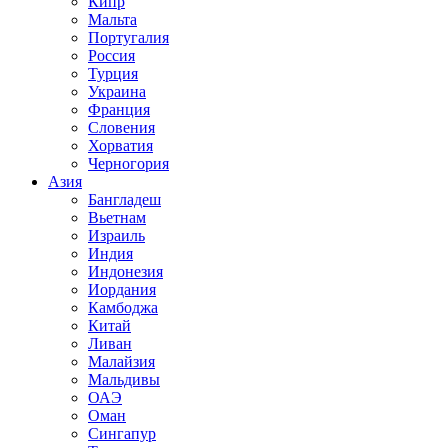
Кипр
Мальта
Португалия
Россия
Турция
Украина
Франция
Словения
Хорватия
Черногория
Азия
Бангладеш
Вьетнам
Израиль
Индия
Индонезия
Иордания
Камбоджа
Китай
Ливан
Малайзия
Мальдивы
ОАЭ
Оман
Сингапур