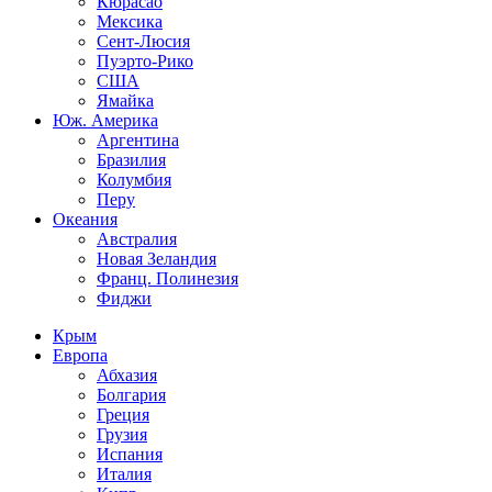
Кюрасао
Мексика
Сент-Люсия
Пуэрто-Рико
США
Ямайка
Юж. Америка
Аргентина
Бразилия
Колумбия
Перу
Океания
Австралия
Новая Зеландия
Франц. Полинезия
Фиджи
Крым
Европа
Абхазия
Болгария
Греция
Грузия
Испания
Италия