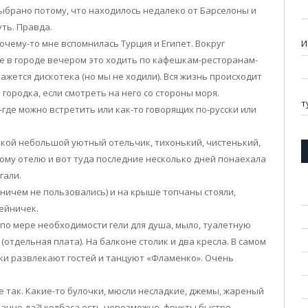
выбрано потому, что находилось недалеко от Барселоны и
уть. Правда.
И
очему-то мне вспомнилась Турция и Египет. Вокруг
е в городе вечером это ходить по кафешкам-ресторанам-
кажется дискотека (но мы не ходили). Вся жизнь происходит
и городка, если смотреть на него со стороны моря.
т
-где можно встретить или как-то говорящих по-русски или
такой небольшой уютный отельчик, тихонький, чистенький,
гому отелю и вот туда последние несколько дней понаехала
гали.
 (ничем не пользовались) и на крыше топчаны стояли,
ейничек.
по мере необходимости гели для душа, мыло, туалетную
 (отдельная плата). На балконе столик и два кресла. В самом
ушки развлекают гостей и танцуют «Фламенко». Очень
де так. Какие-то булочки, мюсли несладкие, джемы, жареный
нно да?! колбаса есть невозможно, фрукты быстро