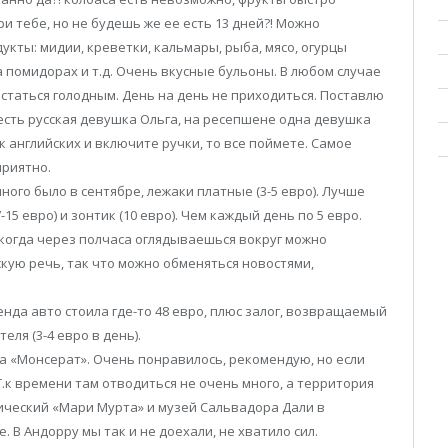
и тебе, но не будешь же ее есть 13 дней?! Можно
укты: мидии, креветки, кальмары, рыба, мясо, огурцы
а помидорах и т.д. Очень вкусные бульоны. В любом случае
остаться голодным. День на день не приходиться. Поставлю
 есть русская девушка Ольга, на ресепшене одна девушка
к английских и включите ручки, то все поймете. Самое
приятно.
ного было в сентябре, лежаки платные (3-5 евро). Лучше
-15 евро) и зонтик (10 евро). Чем каждый день по 5 евро.
, когда через полчаса оглядываешься вокруг можно
скую речь, так что можно обменяться новостями,
енда авто стоила где-то 48 евро, плюс залог, возвращаемый
еля (3-4 евро в день).
ла «Монсерат». Очень понравилось, рекомендую, но если
.к времени там отводиться не очень много, а территория
ический «Мари Мурта» и музей Сальвадора Дали в
. В Андорру мы так и не доехали, не хватило сил.