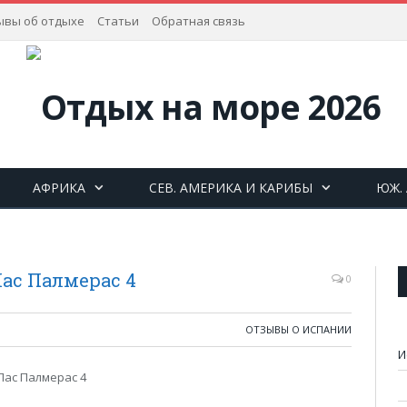
ывы об отдыхе
Статьи
Обратная связь
АФРИКА
СЕВ. АМЕРИКА И КАРИБЫ
ЮЖ.
Лас Палмерас 4
0
ОТЗЫВЫ О ИСПАНИИ
И
Лас Палмерас 4