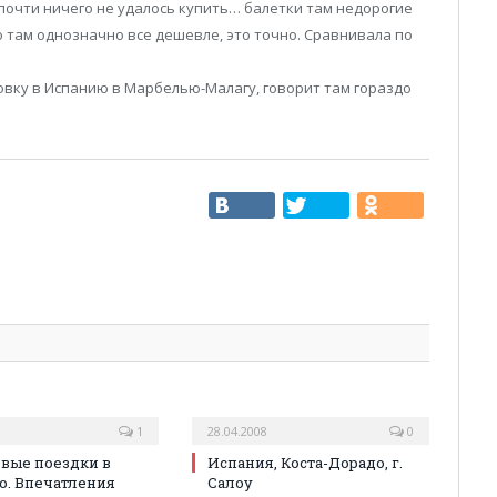
 почти ничего не удалось купить… балетки там недорогие
ко там однозначно все дешевле, это точно. Сравнивала по
овку в Испанию в Марбелью-Малагу, говорит там гораздо
1
28.04.2008
0
вые поездки в
Испания, Коста-Дорадо, г.
. Впечатления
Салоу