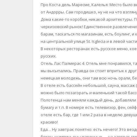
Про Коста дель Маресме, Калелья: Место было 
от Андорры. Сам городишко, ну не на что взглян
Дома какие-то коробки, никакой архитектуры. П
черкизовский рынок! Единственное развлечени
барам, таскаться по магазинам, есть боулинг, и 
на центральной улице St. Isglecia и в левой част
В некоторых ресторанах есть русское меню, кое
русских.
Отель Лас Палмерас 4: Отель мне понравился, 
мы высыпались. Правда он стоит впритык к дру
немецкая молодежь, они там всю ночь орали, бе
В отеле есть бассейн небольшой, сауна, массаж
можно было позагорать и маленький такой басс
Полотенца нам меняли каждый день, добавляли 
бумагу и т.п. В номере есть телевизор, фен, сейф
отеле есть бар, где 1 или 2 раза в неделю дев
красиво!
Еда… Ну завтрак понятно: есть нечего! Это вез
бекон, шампиньоны жаренные — на завтрак стра