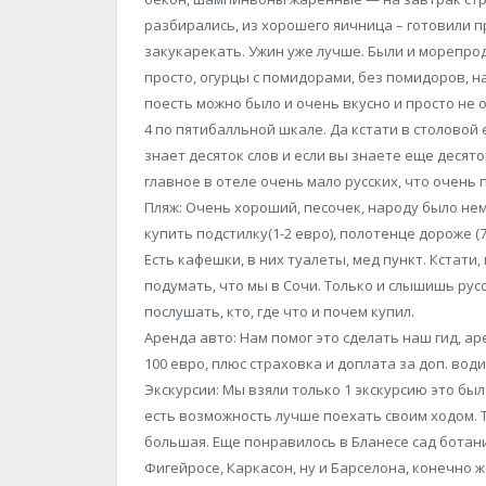
разбирались, из хорошего яичница – готовили пр
закукарекать. Ужин уже лучше. Были и морепрод
просто, огурцы с помидорами, без помидоров, н
поесть можно было и очень вкусно и просто не 
4 по пятибалльной шкале. Да кстати в столовой
знает десяток слов и если вы знаете еще десято
главное в отеле очень мало русских, что очень 
Пляж: Очень хороший, песочек, народу было нем
купить подстилку(1-2 евро), полотенце дороже (7
Есть кафешки, в них туалеты, мед пункт. Кстати
подумать, что мы в Сочи. Только и слышишь рус
послушать, кто, где что и почем купил.
Аренда авто: Нам помог это сделать наш гид, ар
100 евро, плюс страховка и доплата за доп. водит
Экскурсии: Мы взяли только 1 экскурсию это бы
есть возможность лучше поехать своим ходом. Т
большая. Еще понравилось в Бланесе сад ботан
Фигейросе, Каркасон, ну и Барселона, конечно же