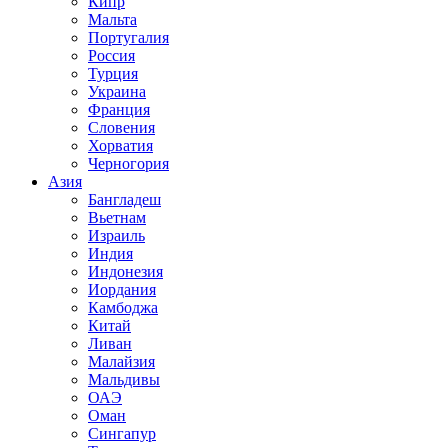
Кипр
Мальта
Португалия
Россия
Турция
Украина
Франция
Словения
Хорватия
Черногория
Азия
Бангладеш
Вьетнам
Израиль
Индия
Индонезия
Иордания
Камбоджа
Китай
Ливан
Малайзия
Мальдивы
ОАЭ
Оман
Сингапур