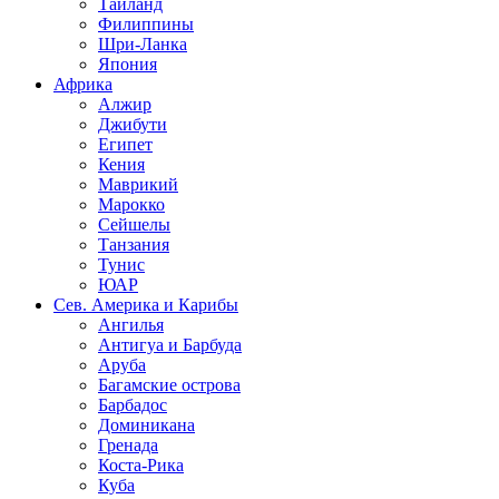
Таиланд
Филиппины
Шри-Ланка
Япония
Африка
Алжир
Джибути
Египет
Кения
Маврикий
Марокко
Сейшелы
Танзания
Тунис
ЮАР
Сев. Америка и Карибы
Ангилья
Антигуа и Барбуда
Аруба
Багамские острова
Барбадос
Доминикана
Гренада
Коста-Рика
Куба