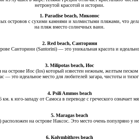
нетронутой красотой и истории.
1. Paradise beach, Миконос
ных островов с сухими камнями и холмистыми пляжами, что делае
на пляж вместо солнечных ванн.
2. Red beach, Санторини
ове Санторини (Santorini) — это уникальная красота и идеально
3. Milipotas beach, Иос
я на острове Иос (Ios) который известен нежным, желтым песком
с — это идеальное место для любителей загара, чистоты и тихог
4. Psili Ammos beach
км. к юго-западу от Самоса в переводе с греческого означает м
5. Maragas beach
) расположен на острове Наксос. Это место очень популряно у н
6. Kolymbithres beach