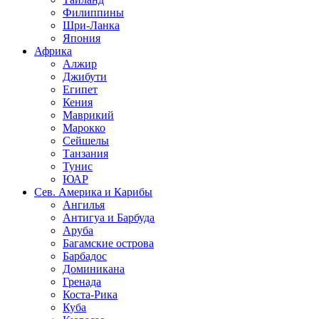
Филиппины
Шри-Ланка
Япония
Африка
Алжир
Джибути
Египет
Кения
Маврикий
Марокко
Сейшелы
Танзания
Тунис
ЮАР
Сев. Америка и Карибы
Ангилья
Антигуа и Барбуда
Аруба
Багамские острова
Барбадос
Доминикана
Гренада
Коста-Рика
Куба