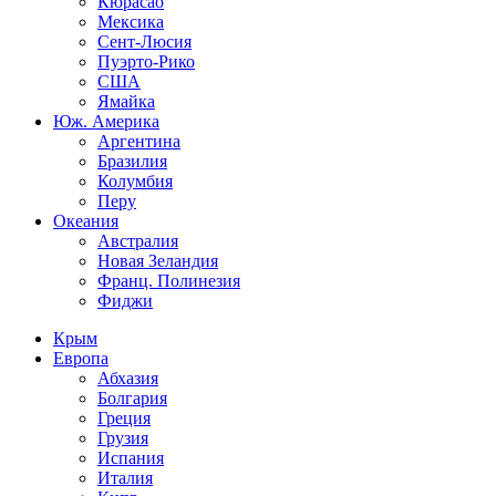
Кюрасао
Мексика
Сент-Люсия
Пуэрто-Рико
США
Ямайка
Юж. Америка
Аргентина
Бразилия
Колумбия
Перу
Океания
Австралия
Новая Зеландия
Франц. Полинезия
Фиджи
Крым
Европа
Абхазия
Болгария
Греция
Грузия
Испания
Италия