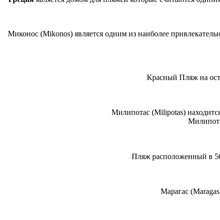
Миконос (Mikonos) является одним из наиболее привлекатель
Красный Пляж на остр
Милипотас (Milipotas) находитс
Милипота
Пляж расположенный в 56 
Марагас (Maragas