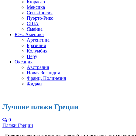
Кюрасао
Мексика
Сент-Люсия
Пуэрто-Рико
США
Ямайка
Юж. Америка
Аргентина
Бразилия
Колумбия
Перу
Океания
Австралия
Новая Зеландия
Франц. Полинезия
Фиджи
Лучшие пляжи Греции
0
Пляжи Греции
Греция
является домом для пляжей которые считаются одиним