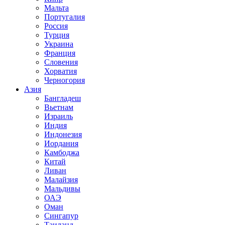
Мальта
Португалия
Россия
Турция
Украина
Франция
Словения
Хорватия
Черногория
Азия
Бангладеш
Вьетнам
Израиль
Индия
Индонезия
Иордания
Камбоджа
Китай
Ливан
Малайзия
Мальдивы
ОАЭ
Оман
Сингапур
Таиланд