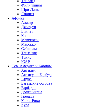
Таиланд
Филиппины
Шри-Ланка
Япония
Африка
Алжир
Джибути
Египет
Кения
Маврикий
Марокко
Сейшелы
Танзания
Тунис
ЮАР
Сев. Америка и Карибы
Ангилья
Антигуа и Барбуда
Аруба
Багамские острова
Барбадос
Доминикана
Гренада
Коста-Рика
Куба