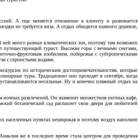
ссией. А еще меняется отношение к клиенту и развивается
ездки не требуется виза. А отдых обходится намного дешевле,
В ней много разных климатических зон, поэтому там возможен
зит путешествующий турист. Высокие горы с вечными снегами,
веточно-фруктовым изобилием, побережья с субтропическими
зи с сернистыми водами.
кскурсии по историческим достопримечательностям, которые
улинарные туры. Традиционно они проходят в сентябре, когда
 устанавливаются несильные. Ну и конечно пляжный отдых на
вом ночных развлечений. Он знаменит множеством уютных кафе,
умский ботанический сад распахнет свои двери для любителей
тих населенных пунктах неширокая и поэтому воздух наполнен
наклия же в последнее время стала центром для проведения