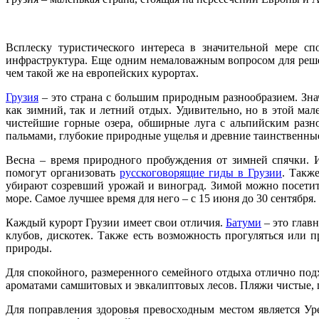
Всплеску туристического интереса в значительной мере с
инфраструктура. Еще одним немаловажным вопросом для решени
чем такой же на европейских курортах.
Грузия
– это страна с большим природным разнообразием. Зна
как зимний, так и летний отдых. Удивительно, но в этой ма
чистейшие горные озера, обширные луга с альпийским разн
пальмами, глубокие природные ущелья и древние таинственны
Весна – время природного пробуждения от зимней спячки. 
помогут организовать
русскоговорящие гиды в Грузии
. Такж
убирают созревший урожай и виноград. Зимой можно посетит
море. Самое лучшее время для него – с 15 июня до 30 сентября.
Каждый курорт Грузии имеет свои отличия.
Батуми
– это глав
клубов, дискотек. Также есть возможность прогуляться или 
природы.
Для спокойного, размеренного семейного отдыха отлично под
ароматами самшитовых и эвкалиптовых лесов. Пляжи чистые, п
Для поправления здоровья превосходным местом является У