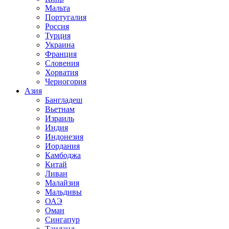
Мальта
Португалия
Россия
Турция
Украина
Франция
Словения
Хорватия
Черногория
Азия
Бангладеш
Вьетнам
Израиль
Индия
Индонезия
Иордания
Камбоджа
Китай
Ливан
Малайзия
Мальдивы
ОАЭ
Оман
Сингапур
Таиланд