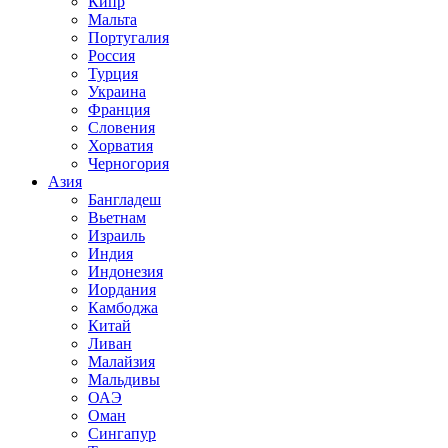
Кипр
Мальта
Португалия
Россия
Турция
Украина
Франция
Словения
Хорватия
Черногория
Азия
Бангладеш
Вьетнам
Израиль
Индия
Индонезия
Иордания
Камбоджа
Китай
Ливан
Малайзия
Мальдивы
ОАЭ
Оман
Сингапур