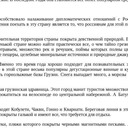
пособствовало налаживание дипломатических отношений с Ро
я поехать в эту страну является то, что россиянам для этой по
чительная территория страны покрыта девственной природой. 
ленькой стране можно найти практически все, о чем тайно гре
отравьем, множество рек и речушек, поймы которых полны ц
е пещеры, целебные минеральные источники и природные джаку
Именно это время года хорошо подходит для познавательных э
е в этой стране весьма популярны дегустационные винные и к
ь горнолыжные базы Грузии. Снега выпадает много, а морозы
ная грузинская здравница. Этот город манит туристов множест
прокатиться на велосипеде по центральной набережной. А Бат
ходят Кобулети, Чакви, Гонио и Квариати. Береговая линия в э
окрыты галькой и имеют все, что требуется для отдыха.
реки, пляжи которого покрыты черными магнитными песками. А