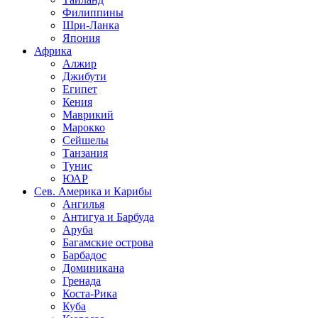
Филиппины
Шри-Ланка
Япония
Африка
Алжир
Джибути
Египет
Кения
Маврикий
Марокко
Сейшелы
Танзания
Тунис
ЮАР
Сев. Америка и Карибы
Ангилья
Антигуа и Барбуда
Аруба
Багамские острова
Барбадос
Доминикана
Гренада
Коста-Рика
Куба