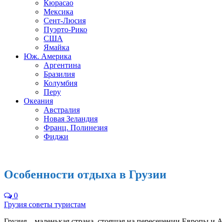
Кюрасао
Мексика
Сент-Люсия
Пуэрто-Рико
США
Ямайка
Юж. Америка
Аргентина
Бразилия
Колумбия
Перу
Океания
Австралия
Новая Зеландия
Франц. Полинезия
Фиджи
Особенности отдыха в Грузии
0
Грузия советы туристам
Грузия – маленькая страна, стоящая на пересечении Европы и А