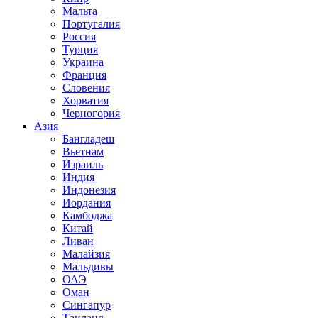
Мальта
Португалия
Россия
Турция
Украина
Франция
Словения
Хорватия
Черногория
Азия
Бангладеш
Вьетнам
Израиль
Индия
Индонезия
Иордания
Камбоджа
Китай
Ливан
Малайзия
Мальдивы
ОАЭ
Оман
Сингапур
Таиланд