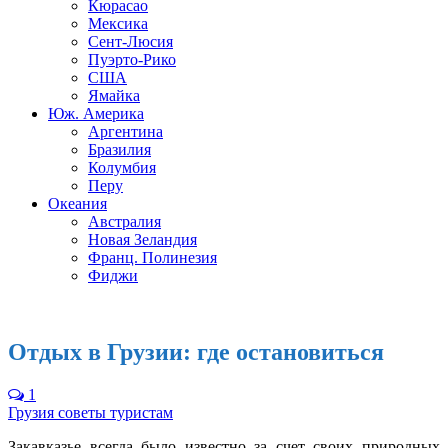
Кюрасао
Мексика
Сент-Люсия
Пуэрто-Рико
США
Ямайка
Юж. Америка
Аргентина
Бразилия
Колумбия
Перу
Океания
Австралия
Новая Зеландия
Франц. Полинезия
Фиджи
Отдых в Грузии: где остановиться
1
Грузия советы туристам
Закавказье всегда было известно за счет своих природных