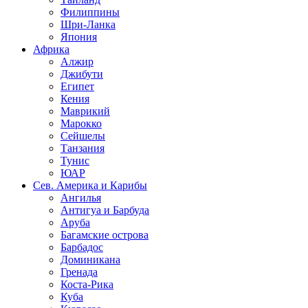
Филиппины
Шри-Ланка
Япония
Африка
Алжир
Джибути
Египет
Кения
Маврикий
Марокко
Сейшелы
Танзания
Тунис
ЮАР
Сев. Америка и Карибы
Ангилья
Антигуа и Барбуда
Аруба
Багамские острова
Барбадос
Доминикана
Гренада
Коста-Рика
Куба