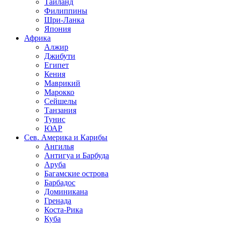
Таиланд
Филиппины
Шри-Ланка
Япония
Африка
Алжир
Джибути
Египет
Кения
Маврикий
Марокко
Сейшелы
Танзания
Тунис
ЮАР
Сев. Америка и Карибы
Ангилья
Антигуа и Барбуда
Аруба
Багамские острова
Барбадос
Доминикана
Гренада
Коста-Рика
Куба