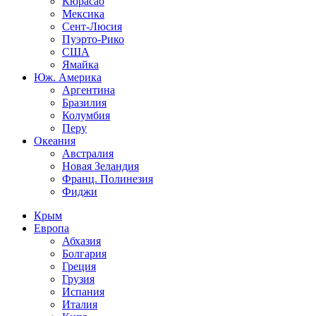
Кюрасао
Мексика
Сент-Люсия
Пуэрто-Рико
США
Ямайка
Юж. Америка
Аргентина
Бразилия
Колумбия
Перу
Океания
Австралия
Новая Зеландия
Франц. Полинезия
Фиджи
Крым
Европа
Абхазия
Болгария
Греция
Грузия
Испания
Италия