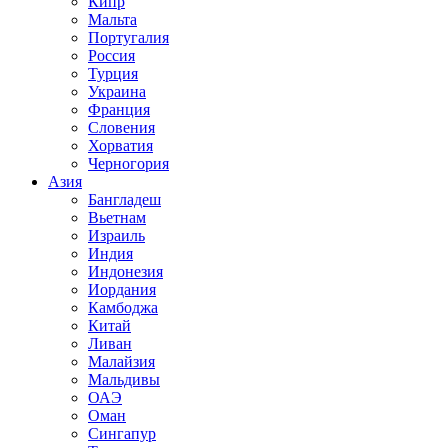
Кипр
Мальта
Португалия
Россия
Турция
Украина
Франция
Словения
Хорватия
Черногория
Азия
Бангладеш
Вьетнам
Израиль
Индия
Индонезия
Иордания
Камбоджа
Китай
Ливан
Малайзия
Мальдивы
ОАЭ
Оман
Сингапур