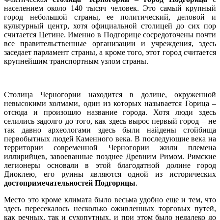
населением около 140 тысяч человек. Это самый крупный
город небольшой страны, ее политический, деловой и
культурный центр, хотя официальной столицей до сих пор
считается Цетине. Именно в Подгорице сосредоточены почти
все правительственные организации и учреждения, здесь
заседает парламент страны, а кроме того, этот город считается
крупнейшим транспортным узлом страны.
Столица Черногории находится в долине, окруженной
невысокими холмами, один из которых называется Горица –
отсюда и произошло название города. Хотя люди здесь
селились задолго до того, как здесь вырос первый город – не
так давно археологами здесь были найдены стойбища
первобытных людей Каменного века. В последующие века на
территории современной Черногории жили племена
иллирийцев, завоеванные позднее Древним Римом. Римские
легионеры основали в этой благодатной долине город
Диоклею, его руины являются одной из исторических
достопримечательностей Подгорицы
.
Место это кроме климата было весьма удобно еще и тем, что
здесь пересекалось несколько оживленных торговых путей,
как речных, так и сухопутных, и при этом было недалеко до