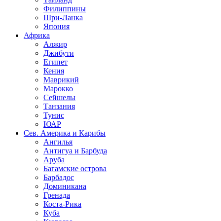
Филиппины
Шри-Ланка
Япония
Африка
Алжир
Джибути
Египет
Кения
Маврикий
Марокко
Сейшелы
Танзания
Тунис
ЮАР
Сев. Америка и Карибы
Ангилья
Антигуа и Барбуда
Аруба
Багамские острова
Барбадос
Доминикана
Гренада
Коста-Рика
Куба