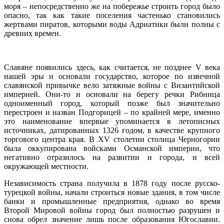
моря – непосредственно же на побережье строить город было
опасно, так как такие поселения частенько становились
жертвами пиратов, которыми воды Адриатики были полны с
древних времен.
Славяне появились здесь, как считается, не позднее V века
нашей эры и основали государство, которое по извечной
славянской привычке вело затяжные войны с Византийской
империей. Они-то и основали на берегу речки Рибница
одноименный город, который позже был значительно
перестроен и назван Подгорицей – по крайней мере, именно
это наименование впервые упоминается в летописных
источниках, датированных 1326 годом, в качестве крупного
торгового центра края. В XV столетии столица Черногории
была оккупирована войсками Османской империи, что
негативно отразилось на развитии и города, и всей
окружающей местности.
Независимость страна получила в 1878 году после русско-
турецкой войны, начали строиться новые здания, в том числе
банки и промышленные предприятия, однако во время
Второй Мировой войны город был полностью разрушен и
снова обрел значение лишь после образования Югославии.