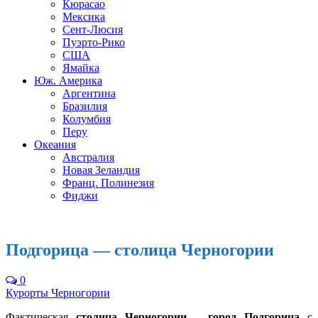
Кюрасао
Мексика
Сент-Люсия
Пуэрто-Рико
США
Ямайка
Юж. Америка
Аргентина
Бразилия
Колумбия
Перу
Океания
Австралия
Новая Зеландия
Франц. Полинезия
Фиджи
Подгорица — столица Черногории
0
Курорты Черногории
Фактическая
столица Черногории – город Подгорица
с