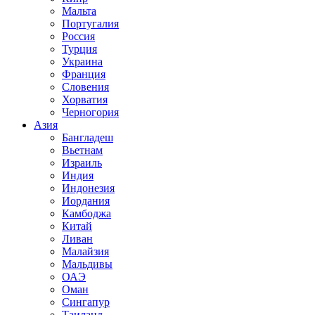
Мальта
Португалия
Россия
Турция
Украина
Франция
Словения
Хорватия
Черногория
Азия
Бангладеш
Вьетнам
Израиль
Индия
Индонезия
Иордания
Камбоджа
Китай
Ливан
Малайзия
Мальдивы
ОАЭ
Оман
Сингапур
Таиланд