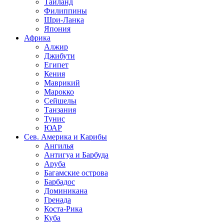
Таиланд
Филиппины
Шри-Ланка
Япония
Африка
Алжир
Джибути
Египет
Кения
Маврикий
Марокко
Сейшелы
Танзания
Тунис
ЮАР
Сев. Америка и Карибы
Ангилья
Антигуа и Барбуда
Аруба
Багамские острова
Барбадос
Доминикана
Гренада
Коста-Рика
Куба