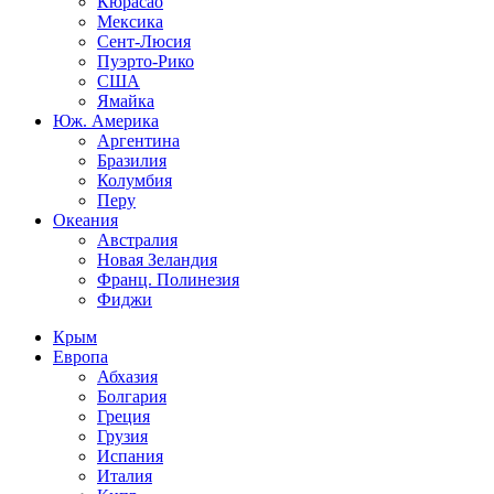
Кюрасао
Мексика
Сент-Люсия
Пуэрто-Рико
США
Ямайка
Юж. Америка
Аргентина
Бразилия
Колумбия
Перу
Океания
Австралия
Новая Зеландия
Франц. Полинезия
Фиджи
Крым
Европа
Абхазия
Болгария
Греция
Грузия
Испания
Италия