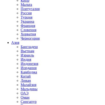
Кипр
Мальта
Португалия
Россия
Турция
Украина
Франция
Словения
Хорватия
Черногория
Азия
Бангладеш
Вьетнам
Израиль
Индия
Индонезия
Иордания
Камбоджа
Китай
Ливан
Малайзия
Мальдивы
ОАЭ
Оман
Сингапур