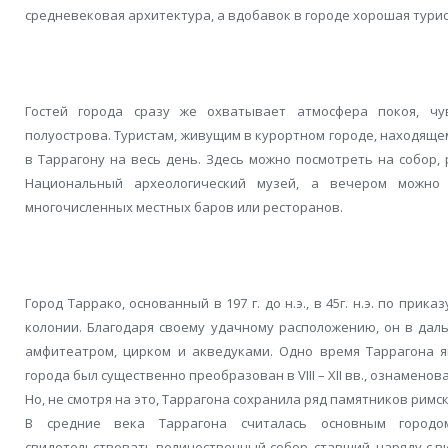
средневековая архитектура, а вдобавок в городе хорошая тури
Гостей города сразу же охватывает атмосфера покоя, чу
полуострова. Туристам, живущим в курортном городе, находяще
в Таррагону на весь день. Здесь можно посмотреть на собор,
Национальный археологический музей, а вечером можно
многочисленных местных баров или ресторанов.
Город Таррако, основанный в 197 г. до н.э., в 45г. н.э. по при
колонии. Благодаря своему удачному расположению, он в дал
амфитеатром, цирком и акведуками. Одно время Таррагона я
города был существенно преобразован в VIII – XII вв., ознамен
Но, не смотря на это, Таррагона сохранила ряд памятников римск
В средние века Таррагона считалась основным городо
свидетельствовать величественный собор, ставший, наряду с в