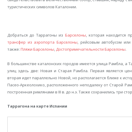
туристических символов Каталонии.
Добраться до Таррагоны из
Барселоны
, которая находится п
трансфер из аэропорта Барселоны
, рейсовым автобусом или
также:
Пляжи Барселоны
,
Достопримечательности Барселоны
.
В большинстве каталонских городов имеется улица Рамбла, а Та
улиц здесь две: Новая и Старая Рамбла. Первая является це
вторая идет параллельно Новой, но располагается ближе к ист
Пасео-Аркеолохико, расположенного неподалеку от Старой Рам
построенная римлянами в III в. до н.э. Также сохранились три ст
Таррагона на карте Испании