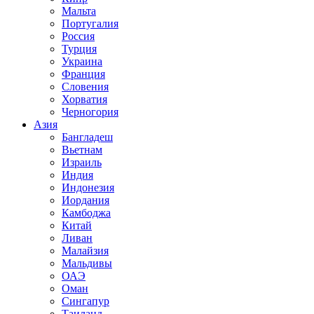
Мальта
Португалия
Россия
Турция
Украина
Франция
Словения
Хорватия
Черногория
Азия
Бангладеш
Вьетнам
Израиль
Индия
Индонезия
Иордания
Камбоджа
Китай
Ливан
Малайзия
Мальдивы
ОАЭ
Оман
Сингапур
Таиланд