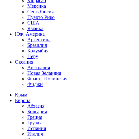
Кюрасао
Мексика
Сент-Люсия
Пуэрто-Рико
США
Ямайка
Юж. Америка
Аргентина
Бразилия
Колумбия
Перу
Океания
Австралия
Новая Зеландия
Франц. Полинезия
Фиджи
Крым
Европа
Абхазия
Болгария
Греция
Грузия
Испания
Италия