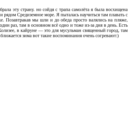
рала эту страну. но сойдя с трапа самолёта я была восхищена
 и рядом Средиземное море. Я пыталась научиться там плавать с
же. Позавтракав мы шли и до обеда просто валялись на пляже,
ин раз, там в основном всё одно и тоже из-за дня в день. Есть
Колизее, в кайруне — это для мусульман священный город, там
иближается зима вот такие воспоминания очень согревают:)