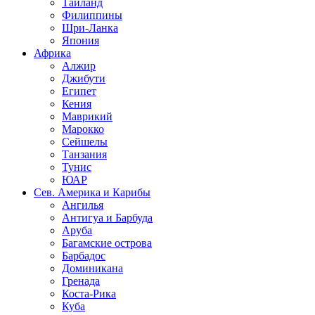
Таиланд
Филиппины
Шри-Ланка
Япония
Африка
Алжир
Джибути
Египет
Кения
Маврикий
Марокко
Сейшелы
Танзания
Тунис
ЮАР
Сев. Америка и Карибы
Ангилья
Антигуа и Барбуда
Аруба
Багамские острова
Барбадос
Доминикана
Гренада
Коста-Рика
Куба