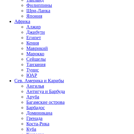
Филиппины
Шри-Ланка
Япония
Африка
Алжир
Джибути
Египет
Кения
Маврикий
Марокко
Сейшелы
Танзания
Тунис
ЮАР
Сев. Америка и Карибы
Ангилья
Антигуа и Барбуда
Аруба
Багамские острова
Барбадос
Доминикана
Гренада
Коста-Рика
Куба