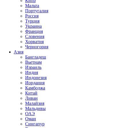
Кипр
Мальта
Португалия
Россия
Турция
Украина
Франция
Словения
Хорватия
Черногория
Азия
Бангладеш
Вьетнам
Израиль
Индия
Индонезия
Иордания
Камбоджа
Китай
Ливан
Малайзия
Мальдивы
ОАЭ
Оман
Сингапур