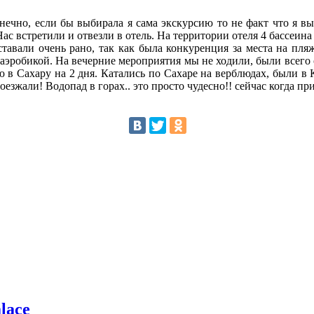
чно, если бы выбирала я сама экскурсию то не факт что я выб
Нас встретили и отвезли в отель. На территории отеля 4 бассеина
тавали очень рано, так как была конкуренция за места на пля
аэробикой. На вечерние мероприятия мы не ходили, были всего од
 в Сахару на 2 дня. Катались по Сахаре на верблюдах, были в 
зжали! Водопад в горах.. это просто чудесно!! сейчас когда пр
lace