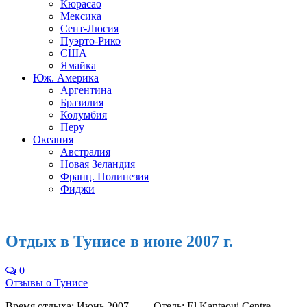
Кюрасао
Мексика
Сент-Люсия
Пуэрто-Рико
США
Ямайка
Юж. Америка
Аргентина
Бразилия
Колумбия
Перу
Океания
Австралия
Новая Зеландия
Франц. Полинезия
Фиджи
Отдых в Тунисе в июне 2007 г.
0
Отзывы о Тунисе
Время отдыха: Июнь 2007 — Отель: El Kantaoui Centre